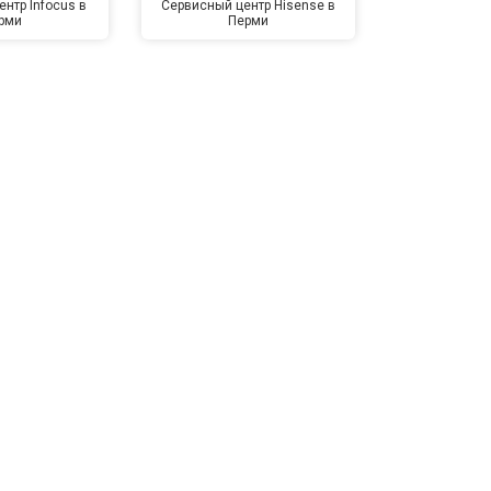
нтр Infocus в
Сервисный центр Hisense в
Сервисный ц
рми
Перми
Пе