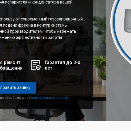
ния испарителя и конденсатора вашей
используют современный газозаправочный
 подачи фреона в контур системы.
анной производителем, чтобы избежать
снижению эффективности работы
с ремонт
Гарантия до 3-х
обращения
лет
править заявку
 на обработку моих
персональных данных.