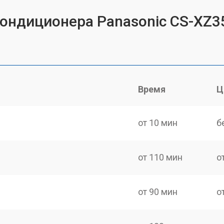
кондиционера Panasonic CS-XZ
Время
Ц
от 10 мин
б
от 110 мин
о
от 90 мин
о