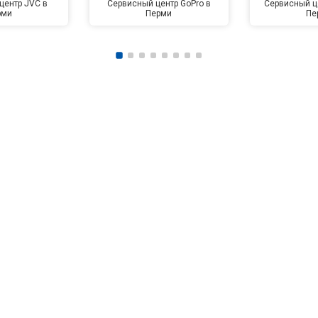
центр JVC в
Сервисный центр GoPro в
Сервисный це
рми
Перми
Пе