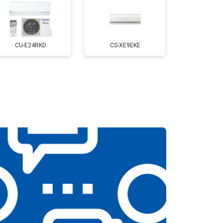
CU-E24RKD
CS-XE9EKE