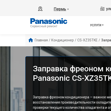
ул
Пермь
▼
УСЛУГИ
Сервисный ремонт
Главная
/
Кондиционер
/
CS-XZ35TKE
/
Запр
Заправка фреоном 
Panasonic CS-XZ35T
Заправка фреоном кондиционера — важное ме
восстановления производительности охладите
проверки текущего количества хладагента и о