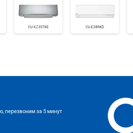
CU-XZ35TKE
CU-E28RKD
?
, перезвоним за 5 минут