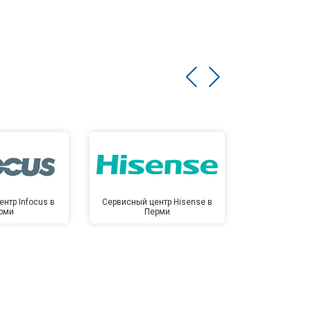
нтр Infocus в
Сервисный центр Hisense в
Сервисный ц
рми
Перми
Пе