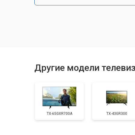
Замена разъема питания
Замена шлейфа матрицы
Замена аудиоразъема
Другие модели телевиз
Замена USB порта
Замена HDMI порта
TX-65GXR700A
TX-43GR300
Замена модуля Wi-Fi