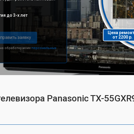
ия до 3-х лет
Цена ремон
от 2200 р.
править заявку
 на обработку моих
персональных
телевизора Panasonic TX-55GXR