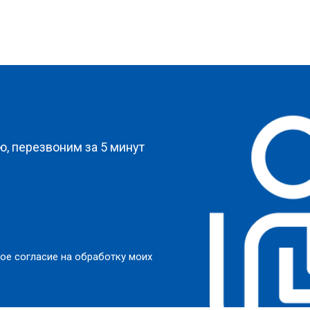
от 130 мин
о
от 60 мин
о
?
от 100 мин
о
, перезвоним за 5 минут
от 90 мин
о
от 110 мин
о
и
от 80 мин
о
ое согласие на обработку моих