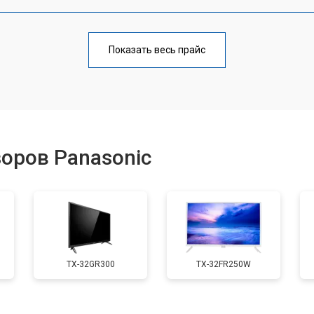
от 90 мин
о
Показать весь прайс
от 70 мин
о
от 80 мин
о
оров Panasonic
от 50 мин
о
от 80 мин
о
TX-32GR300
TX-32FR250W
от 70 мин
о