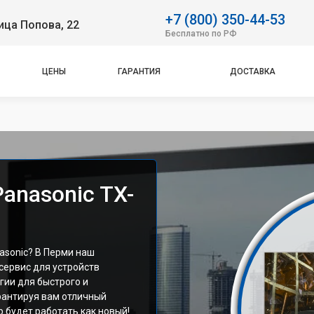
+7 (800) 350-44-53
ица Попова, 22
Бесплатно по РФ
ЦЕНЫ
ГАРАНТИЯ
ДОСТАВКА
anasonic TX-
asonic? В Перми наш
сервис для устройств
гии для быстрого и
рантируя вам отличный
р будет работать как новый!