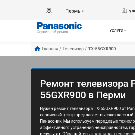
ул
Пермь
▼
УСЛУГИ
Сервисный ремонт
Главная
/
Телевизор
/
TX-55GXR900
Ремонт телевизора P
55GXR900 в Перми
Нужен ремонт телевизора TX-55GXR900 от Pan
сервисный центр предлагает высококлассный 
Панасоник. Мы используем передовые техноло
эффективного устранения неисправностей, га
результат. Обращайтесь к нам, и ваш телевизо