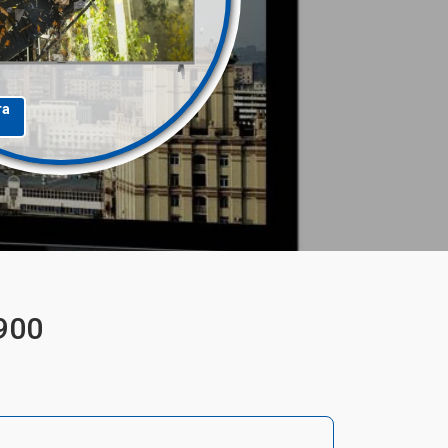
та
900